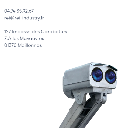
04.74.35.92.67
rei@rei-industry.fr
127 Impasse des Carabottes
Z.A les Mavauvres
01370 Meillonnas