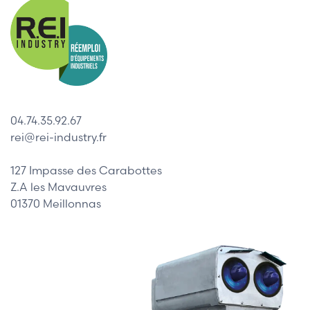
04.74.35.92.67
rei@rei-industry.fr
127 Impasse des Carabottes
Z.A les Mavauvres
01370 Meillonnas