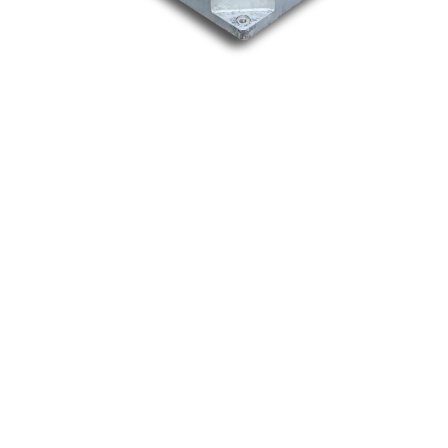
Nos marques
Allen-Bradley
Indramat
ABB
Lenze
Schneider
Siemens
Philips
DELL
Nos catégories
Contrôle Commande
Hmi / Affichage