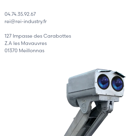
04.74.35.92.67
rei@rei-industry.fr
127 Impasse des Carabottes
Z.A les Mavauvres
01370 Meillonnas