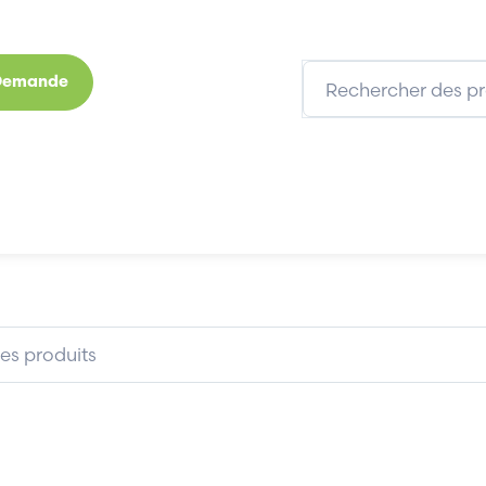
 Demande
s
Marques
Qui sommes-nous
Expertises
BELIMO