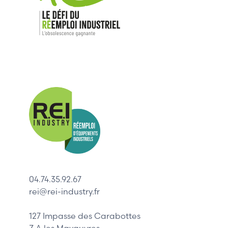
Nos mar
Allen-Bradl
Indramat
ABB
Lenze
Schneider
04.74.35.92.67
Siemens
rei@rei-industry.fr
Philips
DELL
127 Impasse des Carabottes
Z.A les Mavauvres