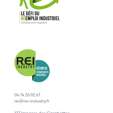
Nos mar
Allen-Bradl
Indramat
ABB
Lenze
Schneider
04.74.35.92.67
Siemens
rei@rei-industry.fr
Philips
DELL
127 Impasse des Carabottes