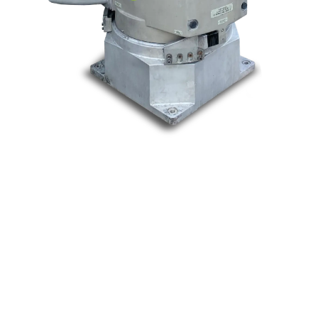
Nos marques
Allen-Bradley
Indramat
ABB
Lenze
Schneider
Siemens
Philips
DELL