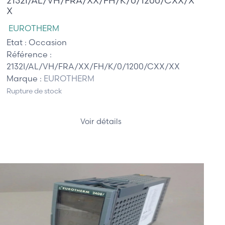
2132I/AL/VH/FRA/XX/FH/K/0/1200/CXX/X
X
EUROTHERM
Etat :
Occasion
Référence :
2132I/AL/VH/FRA/XX/FH/K/0/1200/CXX/XX
Marque :
EUROTHERM
Rupture de stock
Voir détails