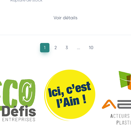
Rupture de stock
Voir détails
1
2
3
…
10