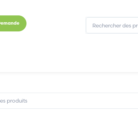
 Demande
s
Marques
Qui sommes-nous
Expertises
EUROTHERM