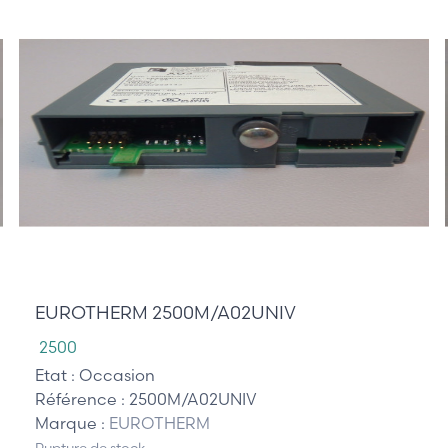
210,00 €
EUROTHERM 2500M/A02UNIV
2500
Etat :
Occasion
Référence :
2500M/A02UNIV
Marque :
EUROTHERM