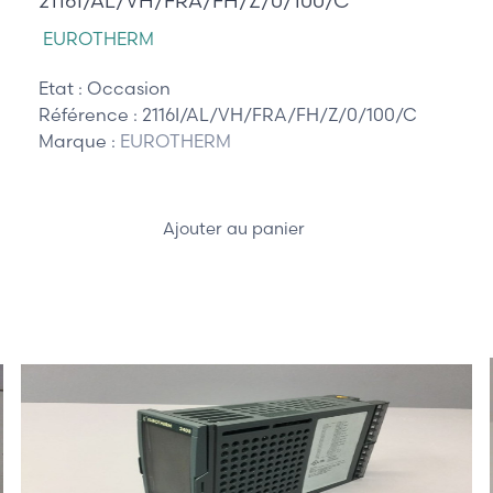
2116I/AL/VH/FRA/FH/Z/0/100/C
EUROTHERM
Etat :
Occasion
Référence :
2116I/AL/VH/FRA/FH/Z/0/100/C
Marque :
EUROTHERM
Ajouter au panier