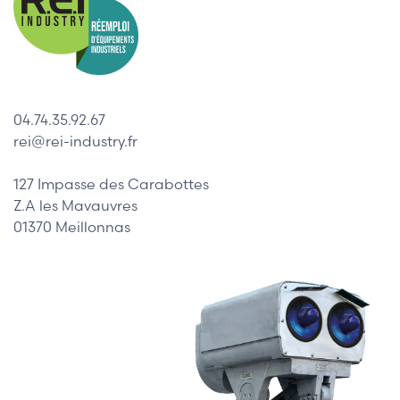
04.74.35.92.67
rei@rei-industry.fr
127 Impasse des Carabottes
Z.A les Mavauvres
01370 Meillonnas