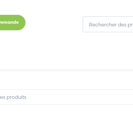
 Demande
s
Marques
Qui sommes-nous
Expertises
FIESSLER