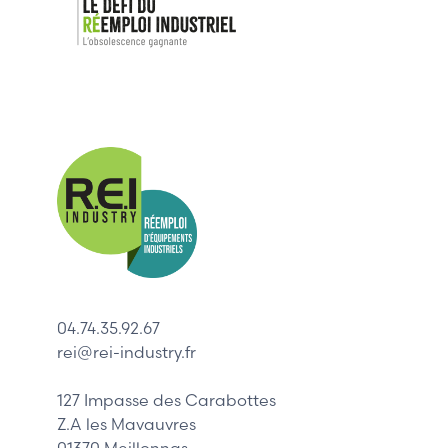
Nos mar
Allen-Bradl
Indramat
ABB
Lenze
Schneider
04.74.35.92.67
Siemens
rei@rei-industry.fr
Philips
DELL
127 Impasse des Carabottes
Z.A les Mavauvres
01370 Meillonnas