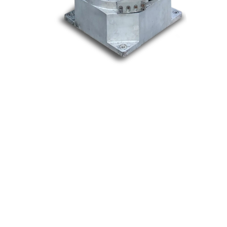
Nos marques
Allen-Bradley
Indramat
ABB
Lenze
Schneider
Siemens
Philips
DELL
Nos catégories