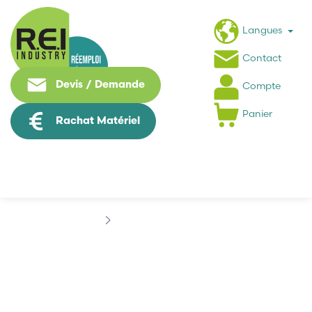
Langues
Contact
Devis / Demande
Compte
Panier
Rachat Matériel
Marques
DELTA OHM
DELTA OHM