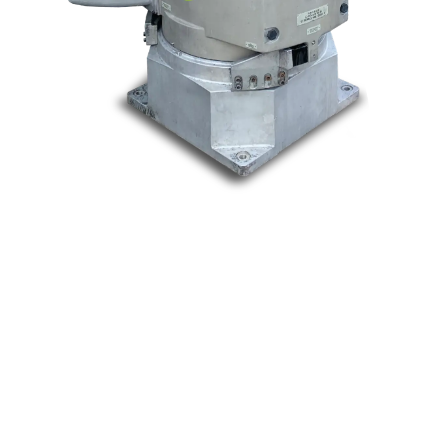
Nos marques
Allen-Bradley
Indramat
ABB
Lenze
Schneider
Siemens
Philips
DELL