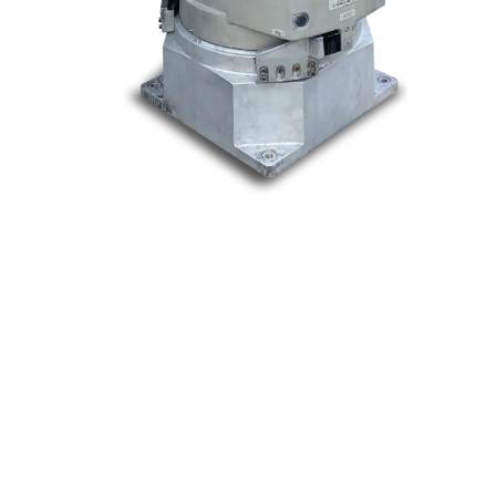
Nos marques
Allen-Bradley
Indramat
ABB
Lenze
Schneider
Siemens
Philips
DELL