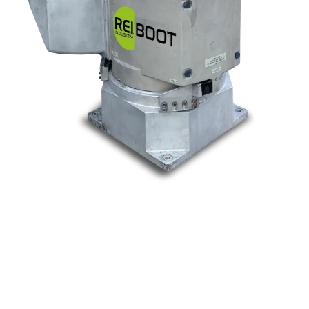
Nos marques
Allen-Bradley
Indramat
ABB
Lenze
Schneider