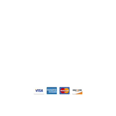
Siemens
Philips
DELL
Nos catégories
Contrôle Commande
Hmi / Affichage
Puissance / Conversion energie
© Tous droits réservés. Réalisé par
N2M Solution