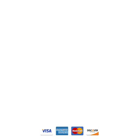
ABB
Lenze
Schneider
Siemens
Philips
DELL
Nos catégories
Contrôle Commande
Hmi / Affichage
Puissance / Conversion energie
© Tous droits réservés. Réalisé par
N2M Solution