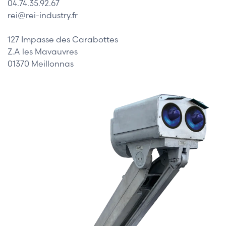
04.74.35.92.67
rei@rei-industry.fr
127 Impasse des Carabottes
Z.A les Mavauvres
01370 Meillonnas