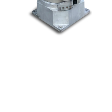
Nos marques
Allen-Bradley
Indramat
ABB
Lenze
Schneider
Siemens
Philips
DELL
Nos catégories