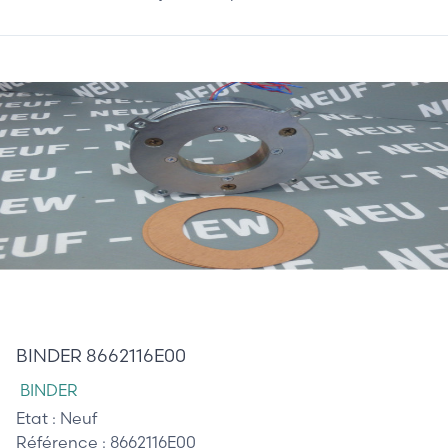
470,00 €
BINDER 8662116E00
BINDER
Etat :
Neuf
Référence :
8662116E00