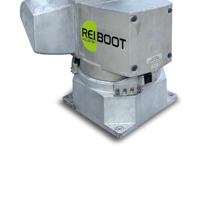
Nos marques
Allen-Bradley
Indramat
ABB
Lenze