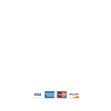
Schneider
Siemens
Philips
DELL
Nos catégories
Contrôle Commande
Hmi / Affichage
Puissance / Conversion energie
© Tous droits réservés. Réalisé par
N2M Solution