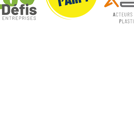
ques
Nos catégories
ey
Contrôle Commande
Hmi / Affichage