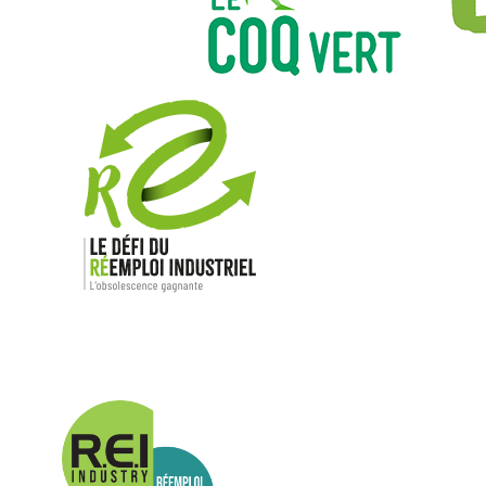
Nos mar
Allen-Bradl
Indramat