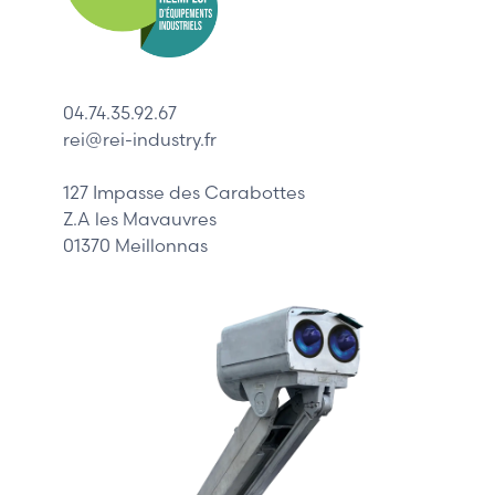
ABB
Lenze
Schneider
04.74.35.92.67
Siemens
rei@rei-industry.fr
Philips
DELL
127 Impasse des Carabottes
Z.A les Mavauvres
01370 Meillonnas