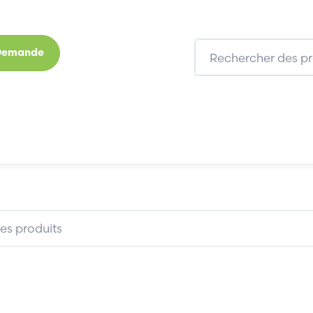
 Demande
s
Marques
Qui sommes-nous
Expertises
DISFATEL