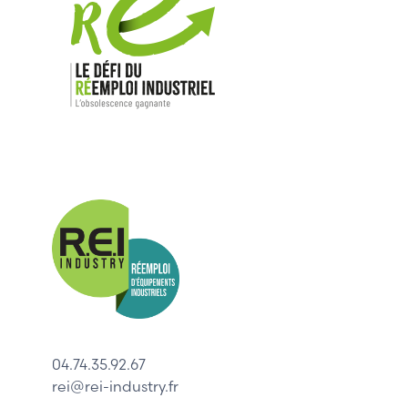
Nos mar
Allen-Bradl
Indramat
ABB
Lenze
Schneider
04.74.35.92.67
Siemens
rei@rei-industry.fr
Philips