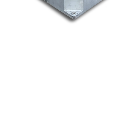
Nos marques
Allen-Bradley
Indramat
ABB
Lenze
Schneider
Siemens
Philips
DELL
Nos catégories
Contrôle Commande