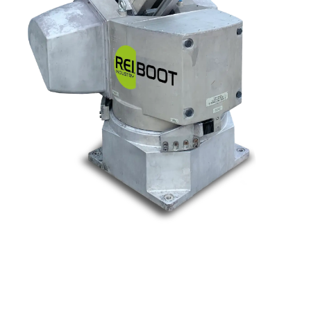
Nos marques
Allen-Bradley
Indramat
ABB