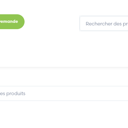
 Demande
s
Marques
Qui sommes-nous
Expertises
ELO TOUCHSYSTEMS