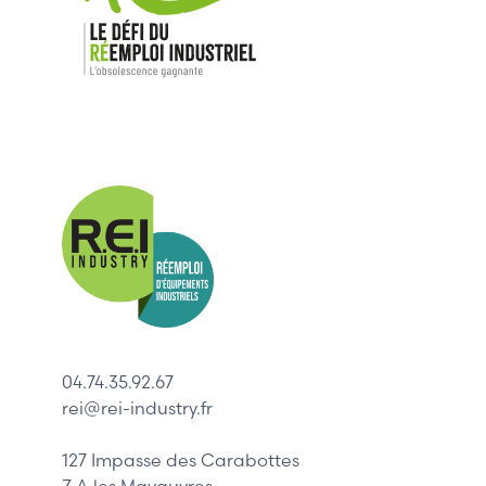
Nos mar
Allen-Bradl
Indramat
ABB
Lenze
Schneider
04.74.35.92.67
Siemens
rei@rei-industry.fr
Philips
DELL
127 Impasse des Carabottes
Z.A les Mavauvres