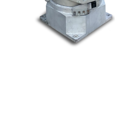
Nos marques
Allen-Bradley
Indramat
ABB
Lenze
Schneider
Siemens
Philips
DELL