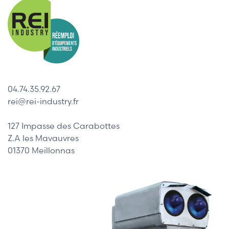
04.74.35.92.67
rei@rei-industry.fr
127 Impasse des Carabottes
Z.A les Mavauvres
01370 Meillonnas