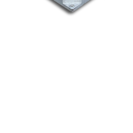
Nos marques
Allen-Bradley
Indramat
ABB
Lenze
Schneider
Siemens
Philips
DELL
Nos catégories
Contrôle Commande
Hmi / Affichage