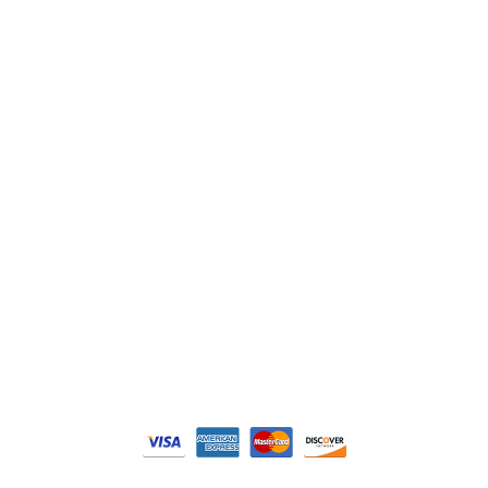
Lenze
Schneider
Siemens
Philips
DELL
Nos catégories
Contrôle Commande
Hmi / Affichage
Puissance / Conversion energie
© Tous droits réservés. Réalisé par
N2M Solution