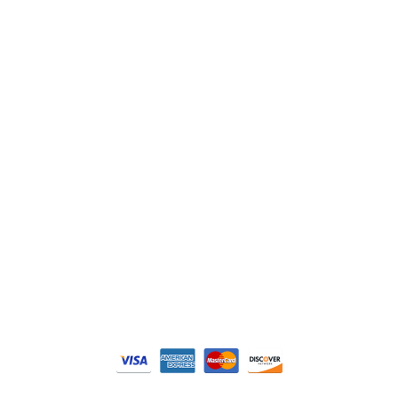
Lenze
Schneider
Siemens
Philips
DELL
Nos catégories
Contrôle Commande
Hmi / Affichage
Puissance / Conversion energie
© Tous droits réservés. Réalisé par
N2M Solution