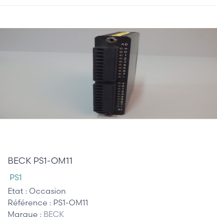
120,00 €
BECK PS1-OM11
PS1
Etat :
Occasion
Référence :
PS1-OM11
Marque :
BECK