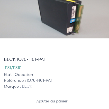
265,00 €
BECK IO70-H01-PA1
PS1/PS10
Etat :
Occasion
Référence :
IO70-H01-PA1
Marque :
BECK
Ajouter au panier