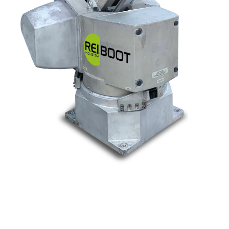
Nos marques
Allen-Bradley
Indramat
ABB