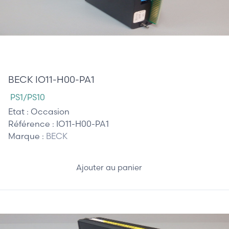
285,00 €
BECK IO11-H00-PA1
PS1/PS10
Etat :
Occasion
Référence :
IO11-H00-PA1
Marque :
BECK
Ajouter au panier