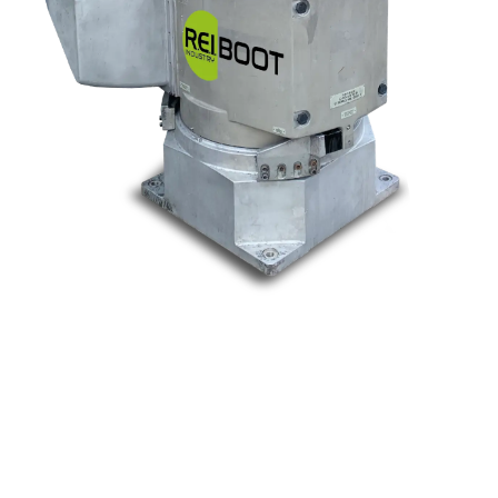
Nos marques
Allen-Bradley
Indramat
ABB
Lenze
Schneider