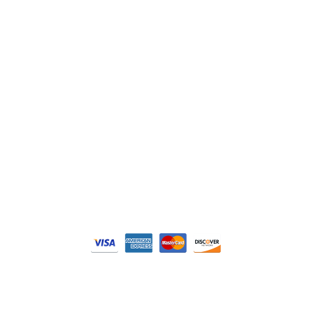
Siemens
Philips
DELL
Nos catégories
Contrôle Commande
Hmi / Affichage
Puissance / Conversion energie
© Tous droits réservés. Réalisé par
N2M Solution