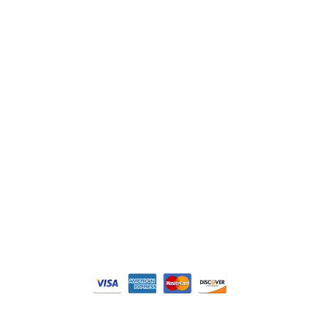
Lenze
Schneider
Siemens
Philips
DELL
Nos catégories
Contrôle Commande
Hmi / Affichage
Puissance / Conversion energie
© Tous droits réservés. Réalisé par
N2M Solution