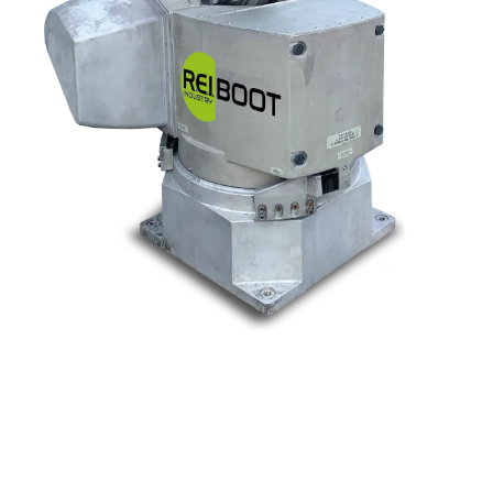
Nos marques
Allen-Bradley
Indramat
ABB
Lenze