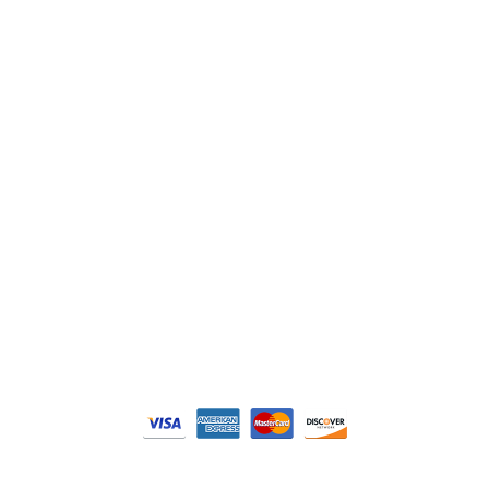
Schneider
Siemens
Philips
DELL
Nos catégories
Contrôle Commande
Hmi / Affichage
Puissance / Conversion energie
© Tous droits réservés. Réalisé par
N2M Solution