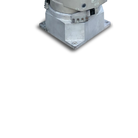
Nos marques
Allen-Bradley
Indramat
ABB
Lenze
Schneider
Siemens
Philips
DELL