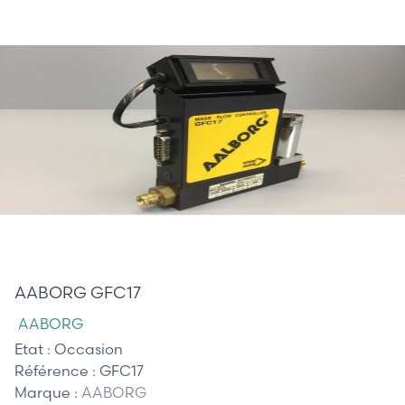
410,00 €
AABORG GFC17
AABORG
Etat :
Occasion
Référence :
GFC17
Marque :
AABORG