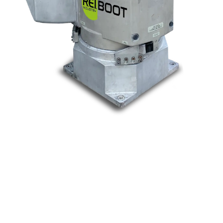
Nos marques
Allen-Bradley
Indramat
ABB
Lenze
Schneider
Siemens