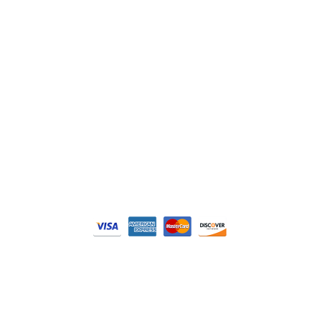
Philips
DELL
Nos catégories
Contrôle Commande
Hmi / Affichage
Puissance / Conversion energie
© Tous droits réservés. Réalisé par
N2M Solution