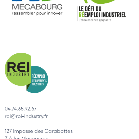
04.74.35.92.67
rei@rei-industry.fr
127 Impasse des Carabottes
Z.A les Mavauvres