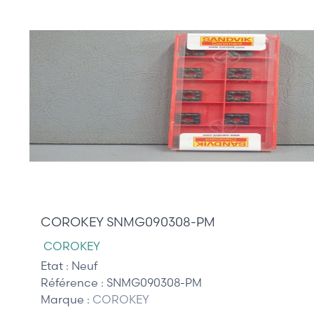
45,00 €
COROKEY SNMG090308-PM
COROKEY
Etat :
Neuf
Référence :
SNMG090308-PM
Marque :
COROKEY