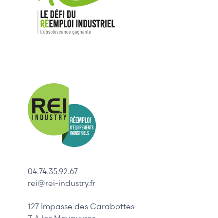
Nos mar
Allen-Bradl
Indramat
ABB
Lenze
Schneider
04.74.35.92.67
Siemens
rei@rei-industry.fr
Philips
DELL
127 Impasse des Carabottes
Z.A les Mavauvres