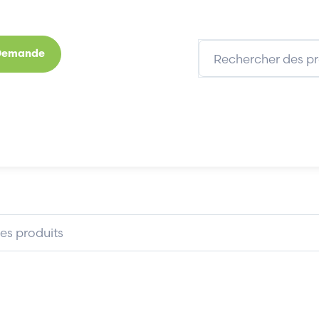
 Demande
s
Marques
Qui sommes-nous
Expertises
COROKEY