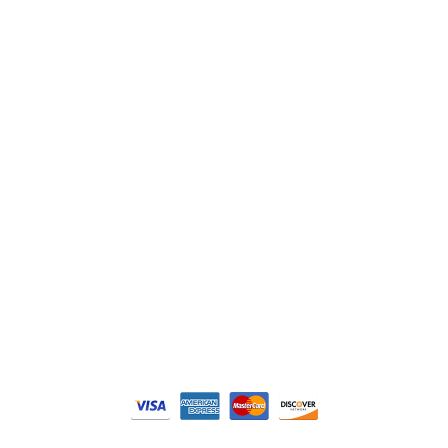
Lenze
Schneider
Siemens
Philips
DELL
Nos catégories
Contrôle Commande
Hmi / Affichage
Puissance / Conversion energie
© Tous droits réservés. Réalisé par
N2M Solution