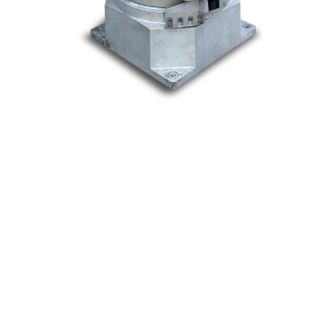
Nos marques
Allen-Bradley
Indramat
ABB
Lenze
Schneider
Siemens
Philips
DELL
Nos catégories