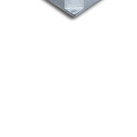
Nos marques
Allen-Bradley
Indramat
ABB
Lenze
Schneider
Siemens
Philips
DELL
Nos catégories
Contrôle Commande
Hmi / Affichage