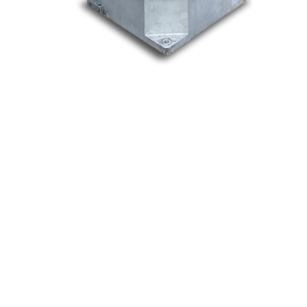
Nos marques
Allen-Bradley
Indramat
ABB
Lenze
Schneider
Siemens
Philips
DELL
Nos catégories
Contrôle Commande