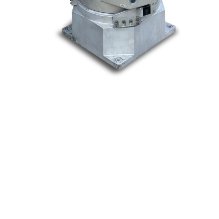
Nos marques
Allen-Bradley
Indramat
ABB
Lenze
Schneider
Siemens
Philips
DELL