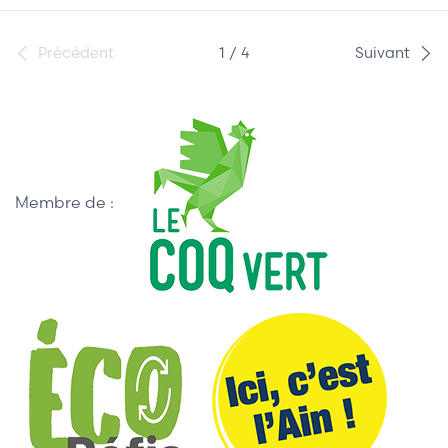
Précédent
1 / 4
Suivant
Membre de :