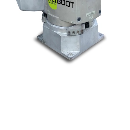
Nos marques
Allen-Bradley
Indramat
ABB
Lenze
Schneider
Siemens
Philips