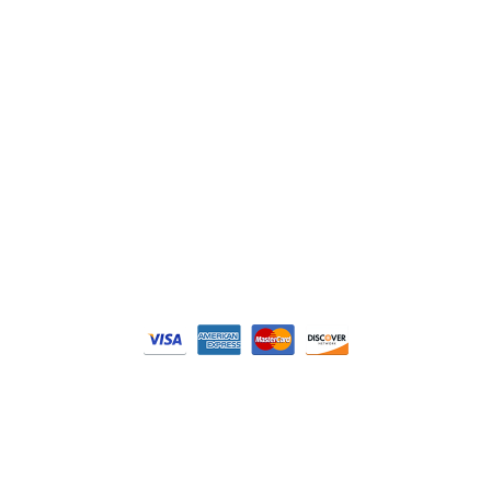
DELL
Nos catégories
Contrôle Commande
Hmi / Affichage
Puissance / Conversion energie
© Tous droits réservés. Réalisé par
N2M Solution