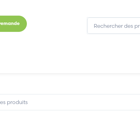
 Demande
s
Marques
Qui sommes-nous
Expertises
CONTROL MICROSYSTEMS