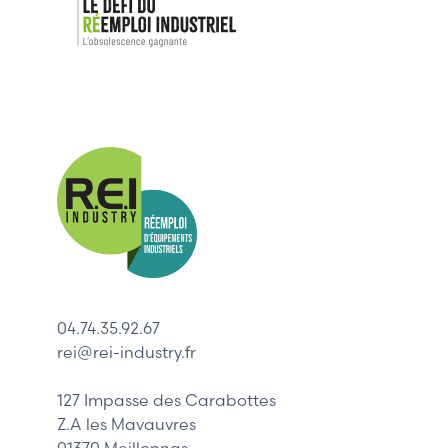
Nos mar
Allen-Bradl
Indramat
ABB
Lenze
Schneider
04.74.35.92.67
Siemens
rei@rei-industry.fr
Philips
DELL
127 Impasse des Carabottes
Z.A les Mavauvres
01370 Meillonnas