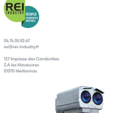
04.74.35.92.67
rei@rei-industry.fr
127 Impasse des Carabottes
Z.A les Mavauvres
01370 Meillonnas