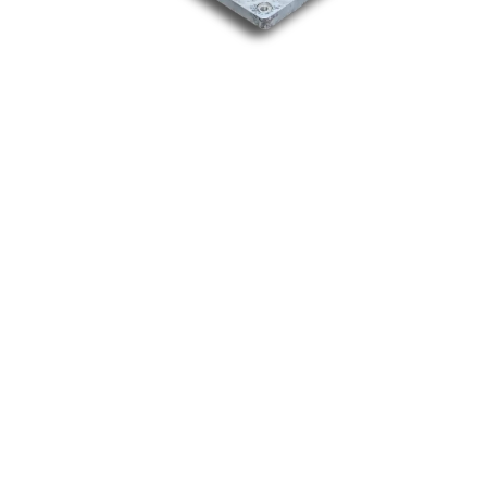
Nos marques
Allen-Bradley
Indramat
ABB
Lenze
Schneider
Siemens
Philips
DELL
Nos catégories
Contrôle Commande
Hmi / Affichage
Puissance / Conversion energie