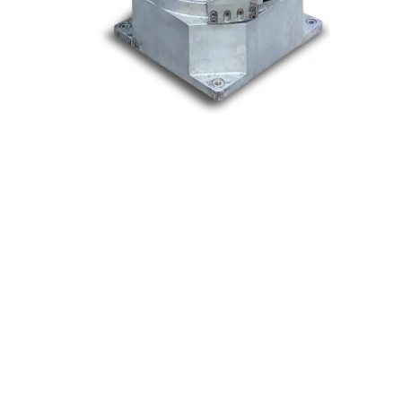
Nos marques
Allen-Bradley
Indramat
ABB
Lenze
Schneider
Siemens
Philips
DELL
Nos catégories