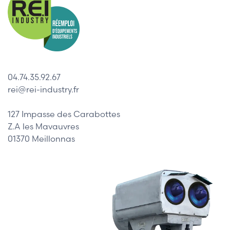
04.74.35.92.67
rei@rei-industry.fr
127 Impasse des Carabottes
Z.A les Mavauvres
01370 Meillonnas