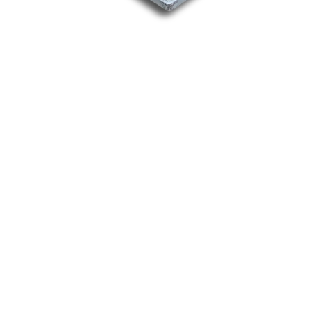
Nos marques
Allen-Bradley
Indramat
ABB
Lenze
Schneider
Siemens
Philips
DELL
Nos catégories
Contrôle Commande
Hmi / Affichage
Puissance / Conversion energie