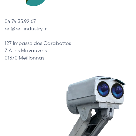
04.74.35.92.67
rei@rei-industry.fr
127 Impasse des Carabottes
Z.A les Mavauvres
01370 Meillonnas