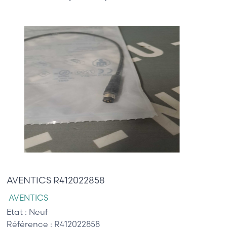
30,00 €
AVENTICS R412022858
AVENTICS
Etat :
Neuf
Référence :
R412022858