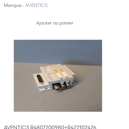
Marque :
AVENTICS
Ajouter au panier
415,00 €
AVENTICS R4807200980+R422102426