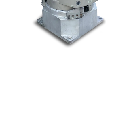
Nos marques
Allen-Bradley
Indramat
ABB
Lenze
Schneider
Siemens
Philips
DELL