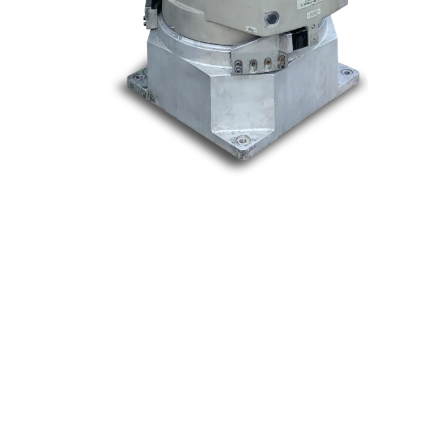
Nos marques
Allen-Bradley
Indramat
ABB
Lenze
Schneider
Siemens
Philips
DELL