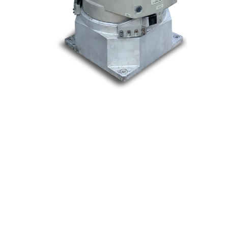
Nos marques
Allen-Bradley
Indramat
ABB
Lenze
Schneider
Siemens
Philips
DELL