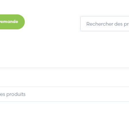
 Demande
s
Marques
Qui sommes-nous
Expertises
DOPAG