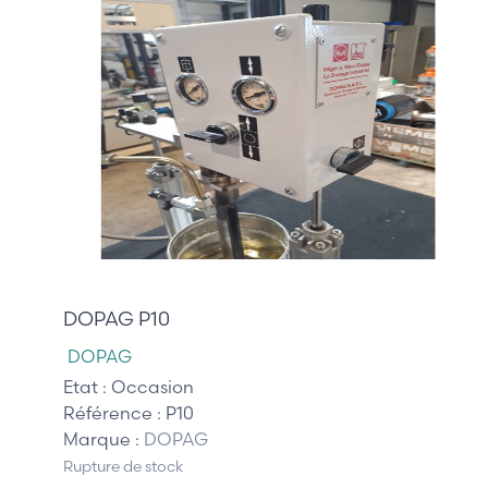
635,00 €
DOPAG P10
DOPAG
Etat :
Occasion
Référence :
P10
Marque :
DOPAG
Rupture de stock