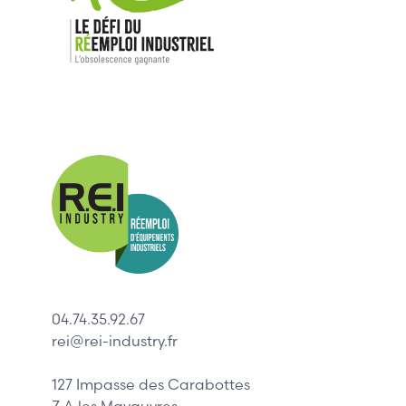
Nos mar
Allen-Bradl
Indramat
ABB
Lenze
Schneider
04.74.35.92.67
Siemens
rei@rei-industry.fr
Philips
DELL
127 Impasse des Carabottes
Z.A les Mavauvres