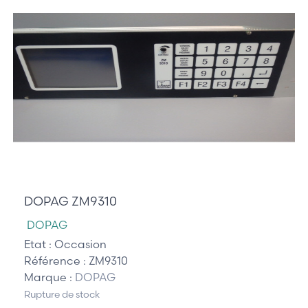
985,00 €
DOPAG ZM9310
DOPAG
Etat :
Occasion
Référence :
ZM9310
Marque :
DOPAG
Rupture de stock