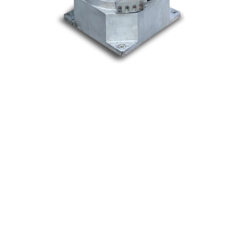
Nos marques
Allen-Bradley
Indramat
ABB
Lenze
Schneider
Siemens
Philips
DELL
Nos catégories