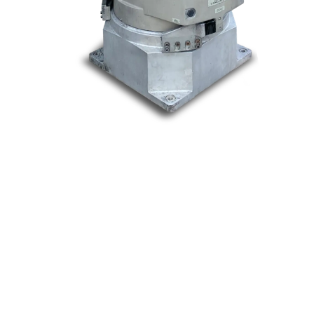
Nos marques
Allen-Bradley
Indramat
ABB
Lenze
Schneider
Siemens
Philips
DELL